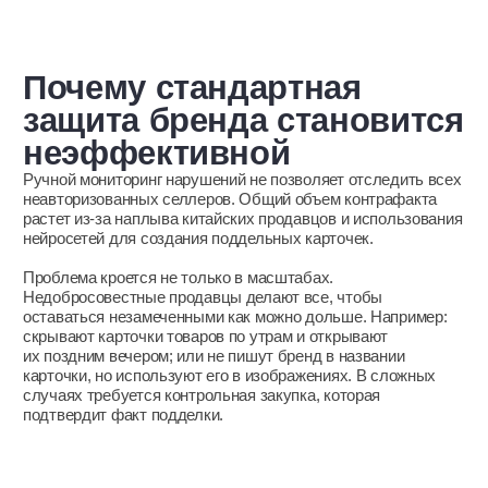
бренда на маркетплейсах
Зарегистрировать товарный знак.
Информировать покупателей об официальных
каналах продаж и признаках оригинальной
продукции.
Регулярно мониторить маркетплейсы
самостоятельно или использовать специальные
решения.
Фиксировать нарушения сразу: скриншоты, видео,
при необходимости — контрольная закупка.
Подавать жалобы по процедуре каждой площадки,
подкрепляя их полным пакетом документов.
Учитывать, что контрафакт уходит на независимые
сайты и в мессенджеры — нужен мониторинг этих
каналов.
Использовать специализированные платформы
и экспертные решения для оперативной
блокировки.
Проверьте, каким
цифровым угрозам
подвергается ваш бизнес
Проведем первичный анализ интернет-площадок
и покажем реальные нарушения в доменах, соцсетях
и маркетплейсах