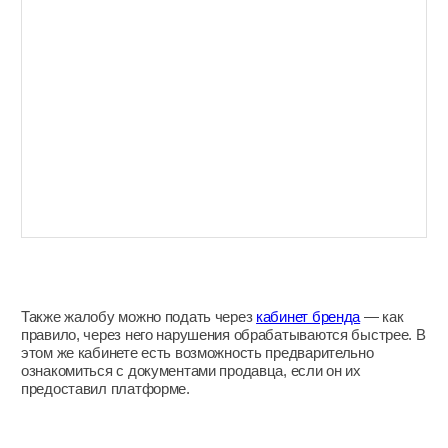
Мониторинг с помощью собственной
платформы и анализ экспертами
Система обнаруживает все подозрительные предложения
и сравнивает их со списком авторизованных продавцов
от заказчика.
Итоговое решение принимают специалисты: анализируют
нетипичные случаи и находят недобросовестных продавцов
даже тогда, когда они пытаются скрыться. В этом помогают
современные решения для анализа контента в карточках
товаров. При необходимости подключается офлайн-
команда для закупок и расследований.
Работа с претензиями и сопровождение
до блокировки
Выстроены процессы для подачи жалоб для каждой
площадки. Например, на Ozon специалисты могут работать
через личный кабинет бренда для ускоренной блокировки.
Кейс защиты бренда игрушек: как удалось удалить
94,3% нарушений на Ozon →
Полная статистика по нарушениям
В едином дашборде отображаются статусы блокировок
и данные по всем угрозам. Заказчик получает полную
аналитику — что сделано и с каким результатом.