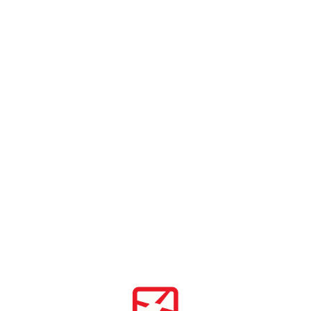
Главная
/
Пресс-центр
/
Гайд по защите бренда на маркетплейсах
Защита бренда
на маркетплейсах:
полный гайд
Какие товары подделывают чаще всего,
с чего начать борьбу с нелегальными
продавцами и как быстро заблокировать
подделки — ответы на эти вопросы
вы найдете в статье.
Дата публикации
Время чтения
28.05.26
12 минут