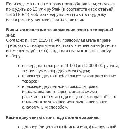
случаях требуется контрольная закупка, которая
подтвердит факт подделки.
Как выстроить
эффективную систему
защиты бренда на
маркетплейсах
В новых условиях важно усилить весь цикл защиты:
автоматизировать мониторинг для обработки больших
объемов, учесть и новые схемы злоумышленников,
и изменения в требованиях маркетплейсов. Правила
и рынок постоянно меняются, должны совершенствоваться
и методы защиты.
Возможное решение — использование платформы для
мониторинга нарушений на маркетплейсах и помощь
специалистов для оперативной блокировки и юридической
поддержки.
Чтобы обеспечить полный контроль для компаний, команда
BrandSecurity разработала
решение для защиты брендов
на маркетплейсах
и других площадках.
Команда BrandSecurity