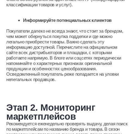
площадкой процедуре.
Как выглядит стандартный процесс:
правообладатель подает жалобу маркетплейсу
с указанием нарушения и приложением
доказательств;
маркетплейс направляет продавцу требование
предоставить пояснения и документы по спорному
товару;
маркетплейс принимает решение на основе
доказательств с обеих сторон.
Обычно на разбирательство уходит от недели до месяца,
так как платформа выделяет время на ответ от продавца.
Однако недобросовестный селлер может предъявить
фиктивные бумаги на товарный знак. Многие нарушители
не снимают карточки после первой жалобы, и конфликт
может дойти до судебного разбирательства.
Если суд встанет на сторону правообладателя, он может
присудить до 10 млн рублей (в соответствии со статьей
1515 ГК РФ) и обязать нарушителя изъять подделку
из оборота и уничтожить ее за свой счет.
Виды компенсации за нарушение прав на товарный
знак
Согласно п. 4 ст. 1515 ГК РФ, правообладатель вправе
требовать от нарушителя выплаты компенсации (вместо
возмещения убытков) в одном из вариантов по своему
выбору:
в твердом размере от 10 000 до 10 000 000 рублей,
точная сумма определяется судом;
в размере двукратной стоимости контрафактных