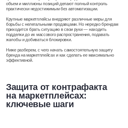
работаете напрямую. В блоге или соцсетях периодически
напоминайте о характерных признаках оригинальной
продукции и особенностях ценообразования.
Осведомленный покупатель реже попадается на уловки
нелегальных продавцов.
Этап 2. Мониторинг
маркетплейсов
Рекомендуется еженедельно проверять выдачу, делая поиск
по маркетплейсам по названию бренда и товара. В сезон
распродаж или праздников лучше делать такую проверку
ежедневно.
Однако не всё можно заметить при ручном мониторинге —
у продавцов контрафакта есть свои методы маскировки.
Если ресурсов компании для постоянного и глубокого
мониторинга не хватает, можно доверить задачу
специалистам, которые справляются с большими объемами
и используют технические средства.
Этап 3. Сбор
доказательств
Как только вы заметите подозрительную карточку товара,
сохраните ссылку и сделайте скриншоты
с доказательствами неправомерного использования вашей