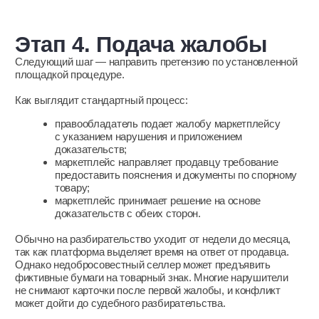
Обязательный шаг для
взыскания компенсации
Обращение в маркетплейс позволяет удалить карточки
товаров, но для взыскания компенсации по закону
требуется также направить претензионное письмо
нелегальному продавцу. На практике нарушители редко
удовлетворяют требования на досудебной стадии. Однако
претензионное письмо фиксирует факт спора и дает
возможность перейти к судебной защите, если приоритетом
является привлечение нарушителя к ответственности.
Почему стандартная
защита бренда становится
неэффективной
Ручной мониторинг нарушений не позволяет отследить всех
неавторизованных селлеров. Общий объем контрафакта
растет из-за наплыва китайских продавцов и использования
нейросетей для создания поддельных карточек.
Проблема кроется не только в масштабах.
Недобросовестные продавцы делают все, чтобы
оставаться незамеченными как можно дольше. Например:
скрывают карточки товаров по утрам и открывают
их поздним вечером; или не пишут бренд в названии
карточки, но используют его в изображениях. В сложных