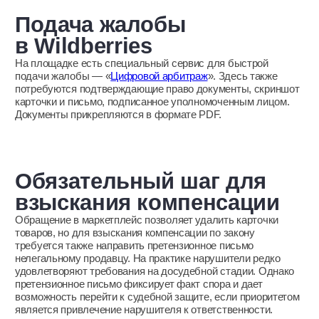
Угроза кроется не только
на маркетплейсах
Наблюдается устойчивый тренд: продавцы уходят
с крупных площадок в независимые интернет-магазины,
на доски объявлений и в закрытые группы мессенджеров.
Причины — высокая налоговая нагрузка и комиссии
маркетплейсов, а также возможность сохранять
анонимность на закрытых площадках. Для правообладателя
возникает новая сложность: необходимость контролировать
десятки и сотни ресурсов, администратору каждого
интернет-магазина нужно направить претензию.
У BrandSecurity есть опыт работы с разными площадками,
включая интернет-магазины, социальные сети,
мессенджеры и доски объявлений.
Так, для проекта защиты бренда бытовой техники команда
провела системную зачистку маркетплейсов и независимых
интернет-магазинов от серых продавцов.
Как BrandSecurity очистила маркетплейсы и интернет-
магазины от серых продаж бытовой техники
→
Итог: что необходимо для
эффективной защиты