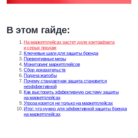
на маркетплейсах
На маркетплейсах растет
доля контрафакта
и серых продаж
С ростом e-commerce растет и число подделок
и неавторизованных продаж. Большая проблема для
маркетплейсов и правообладателей — товары,
имитирующие оригинальную продукцию популярных
брендов.
На российском рынке наибольшая доля контрафактной
и серой продукции приходится на детские игрушки, одежду,
товары для дома и красоты, электронику. Высокий
потребительский спрос в сочетании с относительно
крупным средним чеком делает такие товары
привлекательными для нелегальных селлеров.
Популярные категории товаров у нелегальных
продавцов по данным платформы BrandSecurity
Rocket: