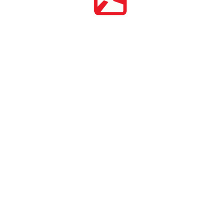
В этом гайде:
На маркетплейсах растет доля контрафакта
и серых продаж
Ключевые шаги для защиты бренда
Превентивные меры
Мониторинг маркетплейсов
Сбор доказательств
Подача жалобы
Почему стандартная защита становится
неэффективной
Как выстроить эффективную систему защиты
на маркетплейсах
Угроза кроется не только на маркетплейсах
Итог: что нужно для эффективной защиты бренда