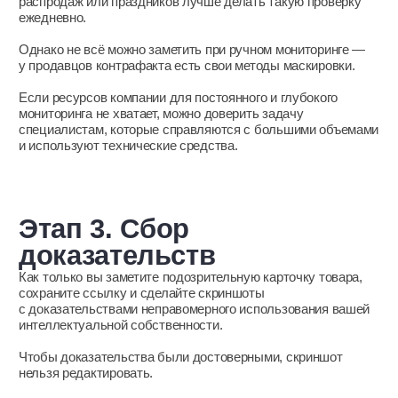
товаров;
в размере двукратной стоимости права
использования товарного знака: сумма
рассчитывается исходя из цены, которая обычно
взимается за законное использование знака
аналогичным способом.
Какие документы стоит подготовить заранее:
договор (лицензионный или иной), фиксирующий
право на использование бренда;
копию свидетельства о регистрации товарного
знака;
копию патента;
наброски авторских произведений;
доверенность на представителя либо выписку
из ЕГРЮЛ;
жалобу, подписанную уполномоченным лицом.
Подача жалобы в Ozon
Можно обратиться в службу поддержки: Товары и цены →
Контроль качества → Нарушение правил площадки другим
продавцом. На платформе есть подробная инструкция для
селлеров. Важно обратить внимание на форматы
документов, которые принимает маркетплейс.