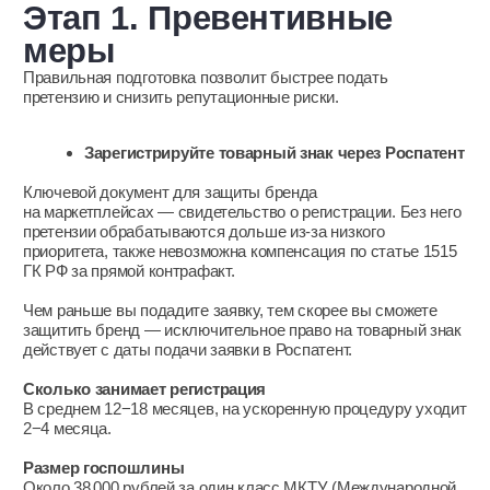
интеллектуальной собственности.
Чтобы доказательства были достоверными, скриншот
нельзя редактировать.
Что должно быть видно на качественном скриншоте:
дата и время;
адресная строка с полным URL карточки товара;
название магазина продавца;
артикул товара.
Помимо скриншотов, доказательством факта нарушения
может послужить:
запись видео с экрана при просмотре страницы;
выгрузки данных из личного кабинета продавца
на маркетплейсе;
экспертное заключение, которое может дать
патентный поверенный;
нотариально удостоверенный протокол осмотра
веб-сайта — для сложных разбирательств.
Если идентичность трудно определить визуально
по карточке, то может потребоваться контрольная закупка
товара с фиксацией на видео.
Зафиксировать нарушения лучше сразу, потому что
продавец может в любой момент изменить карточку товара.
Этап 4. Подача жалобы
Следующий шаг — направить претензию по установленной