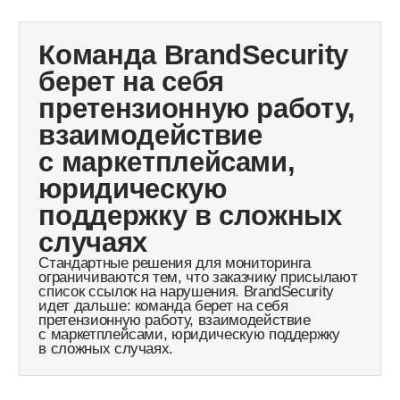
Защита бренда
Борьба с пиратством
Навигация
О компании
Отраслевые решения
Кейсы
Пресс-центр
Контакты
Партнеры
Контакты
+7 (495) 255–33–23
hello@brandsecurity.ru
Москва, Подколокольный
переулок, 13 стр 1