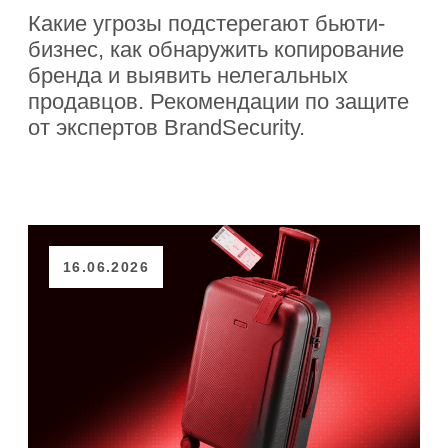
Пресс-центр
Контакты
Партнеры
Контакты
+7 (495) 255–33–23
hello@brandsecurity.ru
Москва, Подколокольный
переулок, 13 стр 1
Запросить демонстрацию
Мы в социальных сетях
Политика конфиденциальности
Согласие на обработку персональных данных