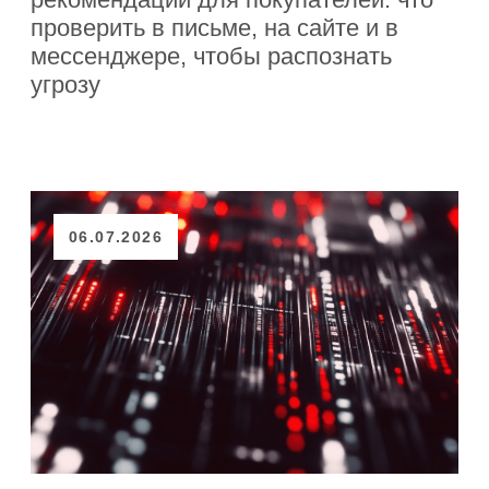
25.06.2026
БЛОГ
Защита бренда в бьюти-
сфере: риски и
стратегия
Какие угрозы подстерегают бьюти-
бизнес, как обнаружить копирование
бренда и выявить нелегальных
продавцов. Рекомендации по защите
от экспертов BrandSecurity.