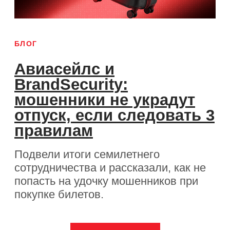
Разработка сайта
ИНН: 9729155746
ОГРН: 5177746085655