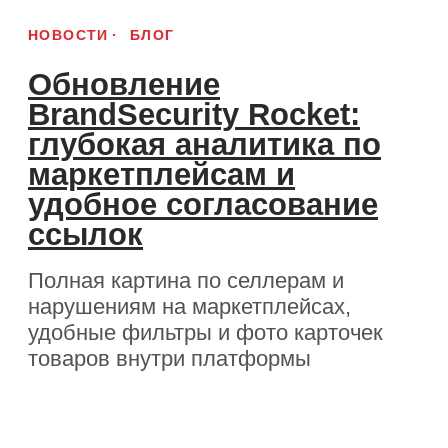
16.06.2026
БЛОГ
Авиасейлс и
BrandSecurity:
мошенники не украдут
отпуск, если следовать 3
правилам
Подвели итоги семилетнего
сотрудничества и рассказали, как не
попасть на удочку мошенников при