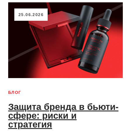
покупке билетов.
Загрузить ещё
Решения
Защита от цифровых рисков
Защита бренда
Борьба с пиратством
Навигация
О компании
Отраслевые решения
Кейсы