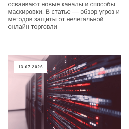
НОВОСТИ
BrandSecurity подвела
итоги полугодия
За первые шесть месяцев 2026 года
система BrandSecurity обнаружила
684 990 нарушений. Из них 83,39%
уже заблокированы, остальные
находятся в работе
06.07.2026