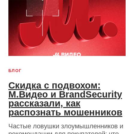
НОВОСТИ
БЛОГ
Обновление
BrandSecurity Rocket:
глубокая аналитика по
маркетплейсам и
удобное согласование
ссылок
Полная картина по селлерам и
нарушениям на маркетплейсах,
удобные фильтры и фото карточек
товаров внутри платформы