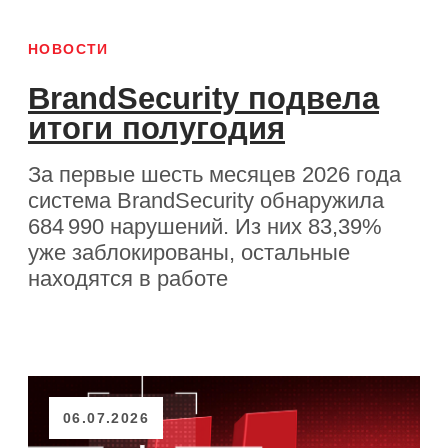
БЛОГ
Скидка с подвохом:
М.Видео и BrandSecurity
рассказали, как
распознать мошенников
Частые ловушки злоумышленников и
рекомендации для покупателей: что
проверить в письме, на сайте и в
мессенджере, чтобы распознать
угрозу
06.07.2026