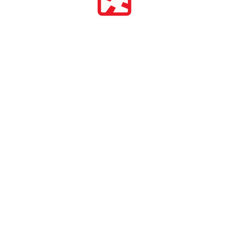
БЛОГ
Ключевые угрозы для
фармацевтического
рынка и методы защиты
бренда
Нелегальные продавцы лекарств
осваивают новые каналы и способы
маскировки. В статье — обзор угроз и
методов защиты от нелегальной
онлайн-торговли
13.07.2026